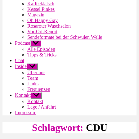
Kaffeeklatsch
Kessel Pinkes
Magazin
Oh Happy Gay
Rosaroter Waschsalon
Vor-Ort-Report
Sendeformate bei der Schwulen Welle
Podcast
Untermenü
anzeigen
Alle Episoden
Tipps & Tricks
Chat
Inside
Untermenü
anzeigen
Über uns
Team
Links
Frequenzen
Kontakt
Untermenü
anzeigen
Kontakt
Lage / Anfahrt
Impressum
Schlagwort:
CDU