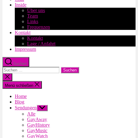
Inside
Über uns
Team
Links
Frequenzen
Kontakt
Kontakt
Lage / Anfahrt
Impressum
Suchen
Suche
nach:
Suche
schließen
Menü schließen
Home
Blog
Sendungen
Untermenü
anzeigen
Alle
GayAway
GayHistory
GayMusic
GayWatch