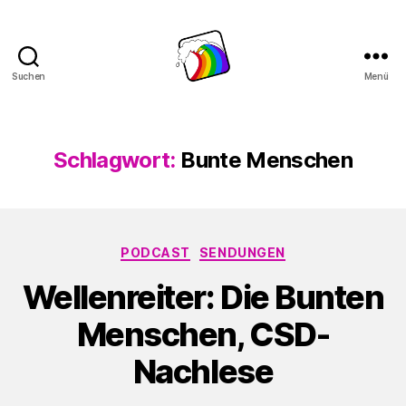
Suchen
Menü
Schwule
Welle
Schlagwort:
Bunte Menschen
Kategorien
PODCAST
SENDUNGEN
Wellenreiter: Die Bunten
Menschen, CSD-
Nachlese