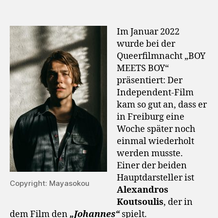
Im Januar 2022
wurde bei der
Queerfilmnacht „BOY
MEETS BOY“
präsentiert: Der
Independent-Film
kam so gut an, dass er
in Freiburg eine
Woche später noch
einmal wiederholt
werden musste.
Einer der beiden
Hauptdarsteller ist
Copyright: Mayasokou
Alexandros
Koutsoulis
, der in
dem Film den
„Johannes“
spielt.