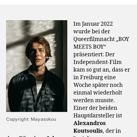
Im Januar 2022
wurde bei der
Queerfilmnacht „BOY
MEETS BOY“
präsentiert: Der
Independent-Film
kam so gut an, dass er
in Freiburg eine
Woche später noch
einmal wiederholt
werden musste.
Einer der beiden
Hauptdarsteller ist
Copyright: Mayasokou
Alexandros
Koutsoulis
, der in