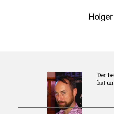
Holger
Der be
hat un