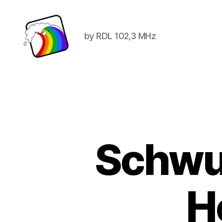
by RDL 102,3 MHz
Schwule
Welle
Schwul
H