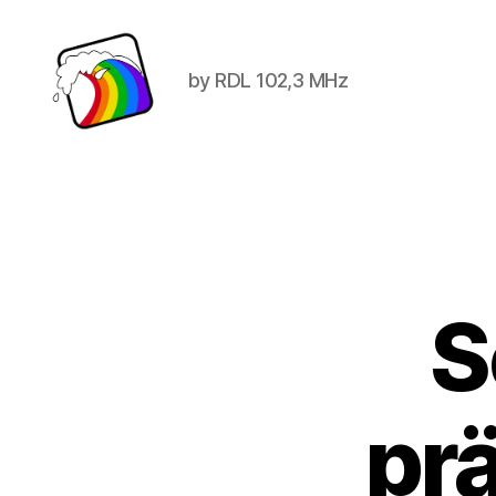
by RDL 102,3 MHz
Schwule
Welle
S
prä