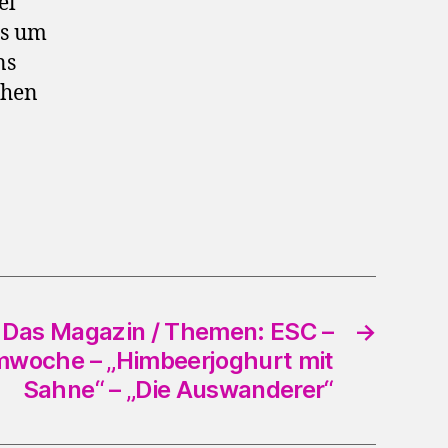
el
ns um
ns
ehen
 Das Magazin / Themen: ESC –
→
mwoche – „Himbeerjoghurt mit
Sahne“ – „Die Auswanderer“