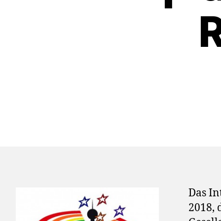
R
Das In
2018, 