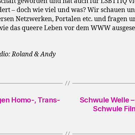
schaft geworden und hat auch für LSBTTIQ vi
ert – doch wie viel und was? Wir schauen u
ersen Netzwerken, Portalen etc. und fragen u
 wie das queere Leben vor dem WWW ausges
dio: Roland & Andy
gen Homo-, Trans-
Schwule Welle –
Schwule Fil