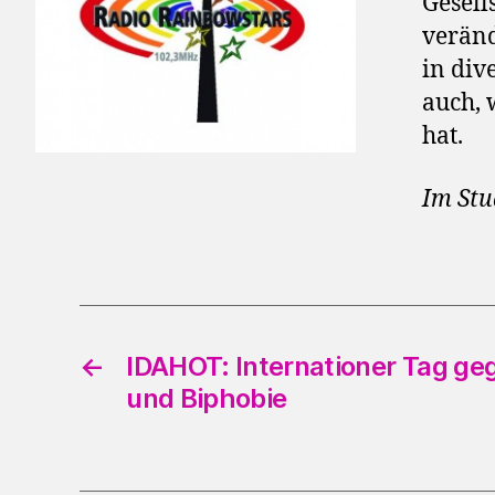
Gesell
veränd
in div
auch,
hat.
Im Stu
←
IDAHOT: Internationer Tag ge
und Biphobie