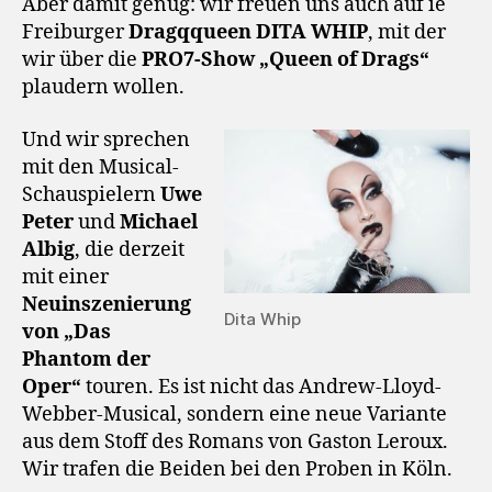
Aber damit genug: wir freuen uns auch auf ie
Freiburger
Dragqqueen DITA WHIP
, mit der
wir über die
PRO7-Show „Queen of Drags“
plaudern wollen.
Und wir sprechen
mit den Musical-
Schauspielern
Uwe
Peter
und
Michael
Albig
, die derzeit
mit einer
Neuinszenierung
Dita Whip
von „Das
Phantom der
Oper“
touren. Es ist nicht das Andrew-Lloyd-
Webber-Musical, sondern eine neue Variante
aus dem Stoff des Romans von Gaston Leroux.
Wir trafen die Beiden bei den Proben in Köln.