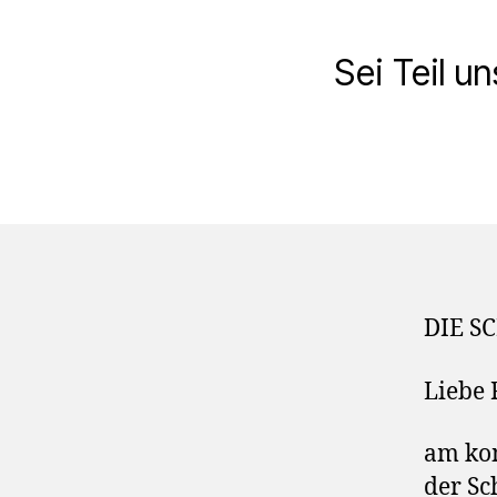
Sei Teil u
DIE S
Liebe 
am kom
der Sc