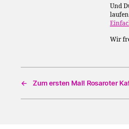
Und Du
laufen
Einfac
Wir fr
←
Zum ersten Mal! Rosaroter Ka