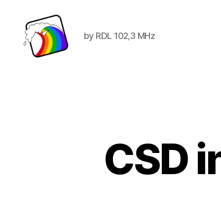
by RDL 102,3 MHz
Schwule
Welle
CSD in