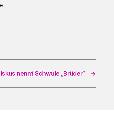
pe
iskus nennt Schwule „Brüder“
→