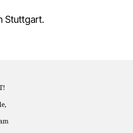
 Stuttgart.
T!
e,
eam