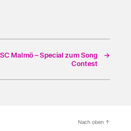
ESC Malmö – Special zum Song
→
Contest
Nach oben
↑