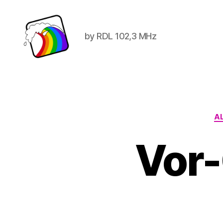
by RDL 102,3 MHz
Schwule
Welle
A
Vor-