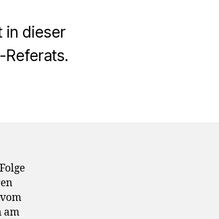
in dieser
-Referats.
Folge
ren
r vom
h am