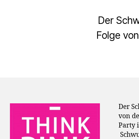
Der Schw
Folge von
Der Sc
von de
Party 
SchwuL