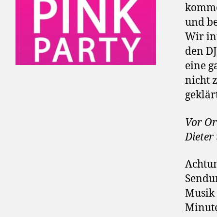
kommen
und be
Wir in
den DJ
eine g
nicht 
geklär
Vor Or
Dieter
Achtun
Sendun
Musik 
Minute