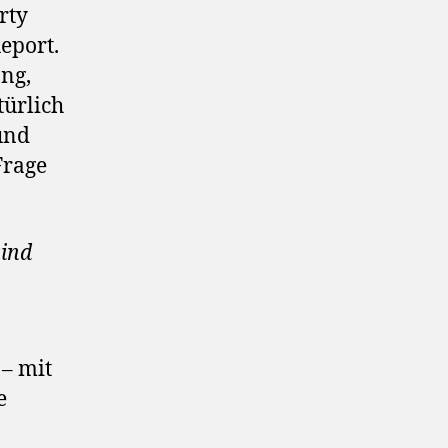
rty
eport.
ng,
ürlich
und
Frage
sind
– mit
e