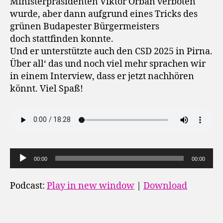
Ministerpräsidenten Viktor Orbán verboten
wurde, aber dann aufgrund eines Tricks des
grünen Budapester Bürgermeisters
doch stattfinden konnte.
Und er unterstützte auch den CSD 2025 in Pirna.
Über all‘ das und noch viel mehr sprachen wir
in einem Interview, dass er jetzt nachhören
könnt. Viel Spaß!
A
00:00
00:00
u
d
Podcast:
Play in new window
|
Download
i
o
-