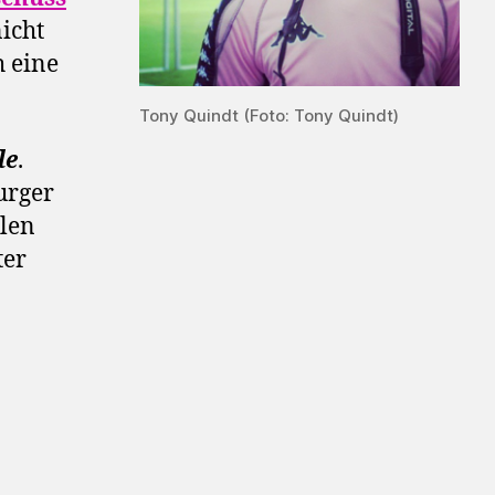
icht
 eine
Tony Quindt (Foto: Tony Quindt)
le
.
urger
llen
ter