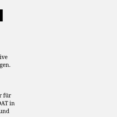
l
ive
gen.
r für
DAT in
 und