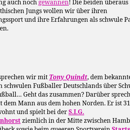
ng auch noch
gewannen
! Die beiden überaus
hischen Jungs wollen wir über ihren
ngssport und ihre Erfahrungen als schwule P
en.
sprechen wir mit
Tony Quindt
, dem bekannt
n schwulen Fußballer Deutschlands über Sc
ußball… Geht das zusammen? Darüber sprec
t dem Mann aus dem hohen Norden. Er ist 31
wohnt und spielt bei der
S.I.G.
nhorst
ziemlich in der Mitte zwischen Ham
beck sowie beim queeren Sportverein
Start