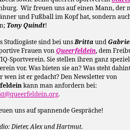
burg. Wir freuen uns auf einen Mann, der n
nner und Fußball im Kopf hat, sondern auch
on;
Tony Quindt
!
s Studiogäste sind bei uns
Britta
und
Gabrie
portive Frauen von
Queerfeldein
, dem Freib
Q-Sportverein. Sie stellen ihren ganz spezie
erein vor. Was bieten sie an? Was steht dahin
r wen ist er gedacht? Den Newsletter von
feldein
kann man anfordern bei:
kt@queerfeldein.org
.
euen uns auf spannende Gespräche!
dio: Dieter, Alex und Hartmut.