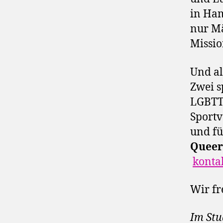
in Ham
nur Mä
Missi
Und al
Zwei s
LGBTTI
Sportv
und fü
Queer
konta
Wir fr
Im Stu