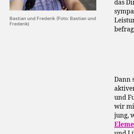
das Di
sympat
Bastian und Frederik (Foto: Bastian und
Leistu
Frederik)
befrag
Dann 
aktive
und F
wir mi
jung, 
Eleme
und Lü