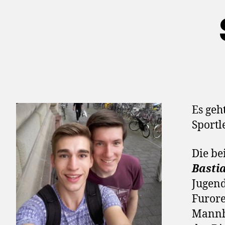
Es geh
Sportl
Die b
Basti
Jugend
Furore
Mannhe