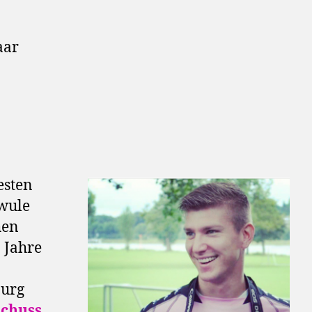
aar
esten
hwule
hen
 Jahre
burg
schuss