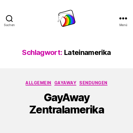
Suchen
Menü
Schwule
Welle
Schlagwort:
Lateinamerika
Kategorien
ALLGEMEIN
GAYAWAY
SENDUNGEN
GayAway
Zentralamerika