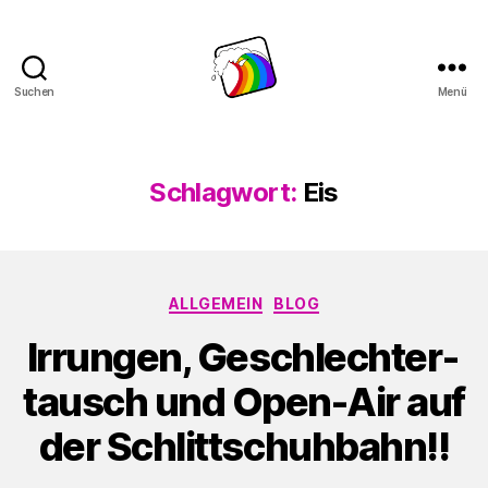
Suchen
Menü
Schwule
Welle
Schlagwort:
Eis
Kategorien
ALLGEMEIN
BLOG
Irrungen, Geschlechter­
tausch und Open-Air auf
der Schlitt­schuh­bahn!!