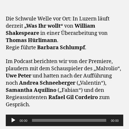
Die Schwule Welle vor Ort: In Luzern läuft
derzeit
„Was Ihr wollt“
von
William
Shakespeare
in einer Überarbeitung von
Thomas Hürlimann
.
Regie führte
Barbara Schlumpf
.
Im Podcast berichten wir von der Premiere,
plaudern mit dem Schauspieler des „Malvolio“,
Uwe Peter
und hatten nach der Aufführung
noch
Andrea Schneeberger
(„Valentin“),
Samantha Aquilino
(„Fabian“) und den
Regieassistenten
Rafael Gil Cordeiro
zum
Gespräch.
A
00:00
00:00
u