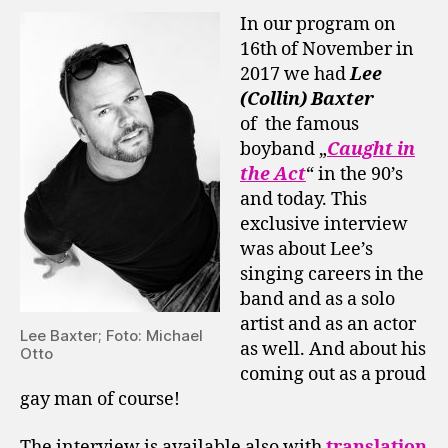
In our program on
16th of November in
2017 we had
Lee
(Collin) Baxter
of the famous
boyband „
Caught in
the Act
“ in the 90’s
and today. This
exclusive interview
was about Lee’s
singing careers in the
band and as a solo
artist and as an actor
Lee Baxter; Foto: Michael
as well. And about his
Otto
coming out as a proud
gay man of course!
The interview is available also with
translation