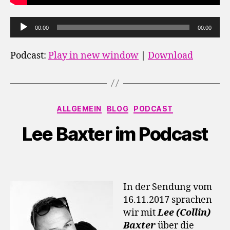
A
00:00
00:00
u
d
Podcast:
Play in new window
|
Download
i
o
-
P
Kategorien
ALLGEMEIN
BLOG
PODCAST
l
Lee Baxter im Podcast
a
y
e
r
In der Sendung vom
16.11.2017 sprachen
wir mit
Lee (Collin)
Baxter
über die