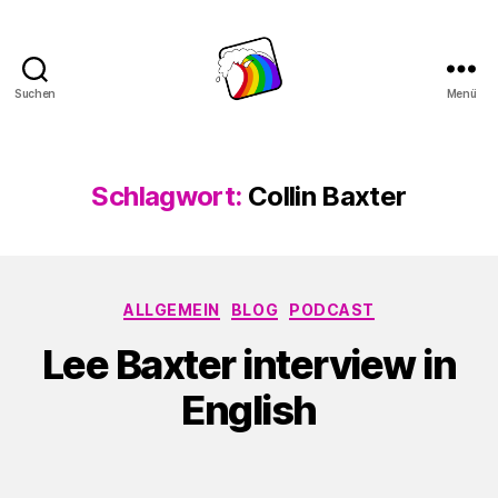
Suchen
Menü
Schwule
Welle
Schlagwort:
Collin Baxter
Kategorien
ALLGEMEIN
BLOG
PODCAST
Lee Baxter interview in
English