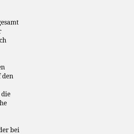
gesamt
r
ich
en
f den
 die
che
der bei