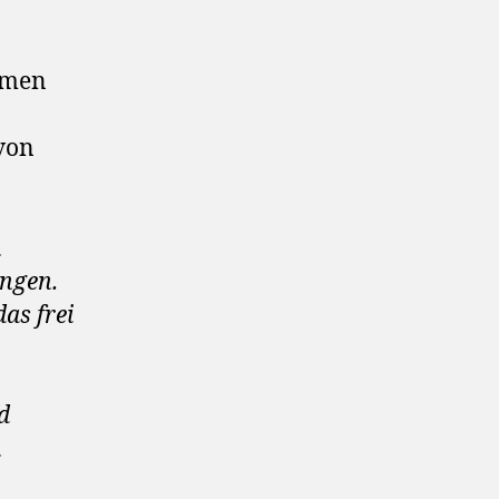
hmen
von
n
ingen.
as frei
d
n