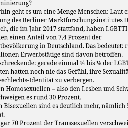
iminierung?
in geht es um eine Menge Menschen: Laut e
ung des Berliner Marktforschungsinstitutes D
ch, die im Jahr 2017 stattfand, haben LGBTT
en einen Anteil von 7,4 Prozent der
bevölkerung in Deutschland. Das bedeutet: 
llionen Erwerbstätige sind davon betroffen.
schreckende: gerade einmal ¼ bis ⅕ der LGB
ten hatten noch nie das Gefühl, ihre Sexualit
eschlechts-Identität zu verbergen.
n Homosexuellen – also den Lesben und Sc
chweigen es rund 30 Prozent.
n Bisexuellen sind es deutlich mehr, nämlich 
t.
gar 70 Prozent der Transsexuellen verschwe