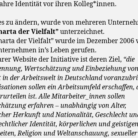
ahre Identität vor ihren Kolleg*innen.
es zu ändern, wurde von mehreren Unterne
harta der Vielfalt”
unterzeichnet.
harta der Vielfalt” wurde im Dezember 2006 
nternehmen in’s Leben gerufen.
hrer Website der Initiative ist deren Ziel,
“die
nnung, Wertschätzung und Einbeziehung vo
lt in der Arbeitswelt in Deutschland voranzubr
sationen sollen ein Arbeitsumfeld erschaffen, d
rurteilen ist. Alle Mitarbeiter_innen sollen
hätzung erfahren – unabhängig von Alter,
cher Herkunft und Nationalität, Geschlecht un
echtlicher Identität, körperlichen und geistige
eiten, Religion und Weltanschauung, sexueller