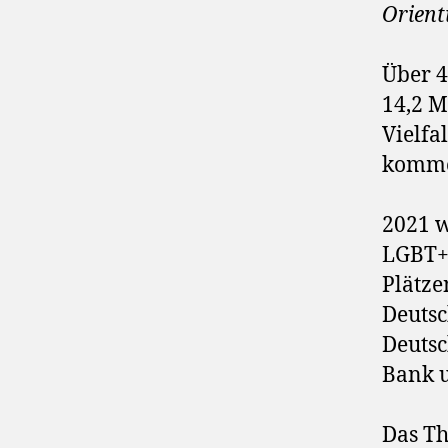
Orient
Über 4
14,2 M
Vielfa
komme
2021 
LGBT+ 
Plätze
Deutsc
Deutsc
Bank u
Das Th