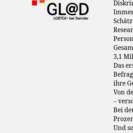
Diskr
Immerh
Schätz
Resear
Person
Gesamt
3,1 Mi
Das er
Befrag
ihre G
Von de
– vers
Bei de
Prozen
Und so