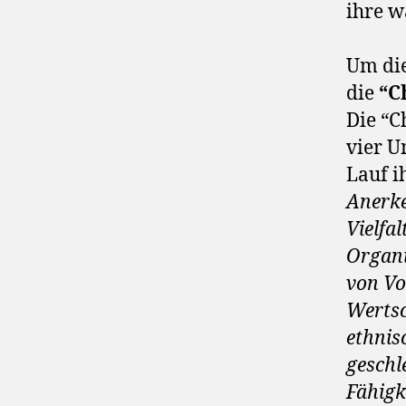
ihre w
Um di
die
“C
Die “C
vier U
Lauf i
Anerke
Vielfa
Organi
von Vo
Wertsc
ethnis
geschl
Fähigk