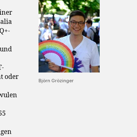
iner
alia
IQ+-
rund
T-
ät oder
Björn Grözinger
hwulen
55
igen