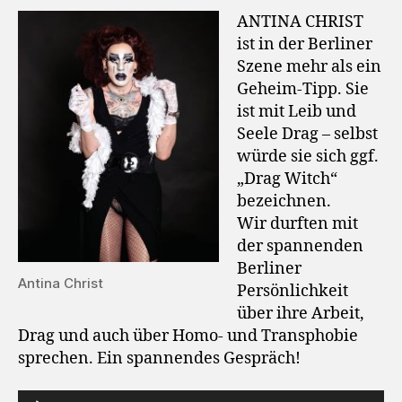
ANTINA CHRIST
ist in der Berliner
Szene mehr als ein
Geheim-Tipp. Sie
ist mit Leib und
Seele Drag – selbst
würde sie sich ggf.
„Drag Witch“
bezeichnen.
Wir durften mit
der spannenden
Berliner
Antina Christ
Persönlichkeit
über ihre Arbeit,
Drag und auch über Homo- und Transphobie
sprechen. Ein spannendes Gespräch!
A