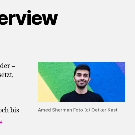
erview
 der –
etzt,
och bis
Amed Sherman Foto (c) Oetker Kast
L