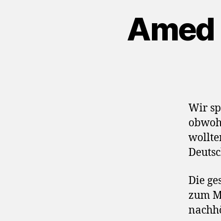
Amed 
Wir s
obwohl
wollte
Deutsc
Die ge
zum Mi
nachh