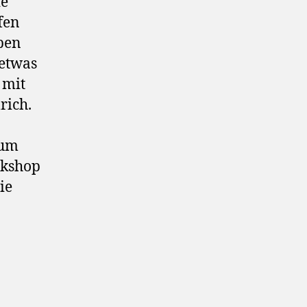
ie
fen
ben
 etwas
 mit
rich.
kum
rkshop
ie