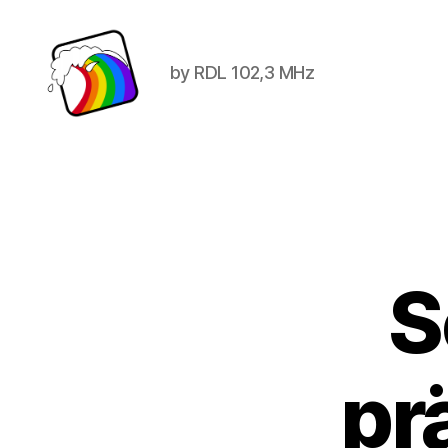
by RDL 102,3 MHz
Schwule
Welle
S
pr