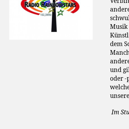
Verbin
andere
schwul
Musik 
Künstl
dem Sc
Manch
andere
und gi
oder -
welche
unsere
Im Stu