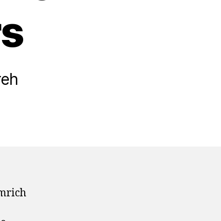
rs
reh
mrich