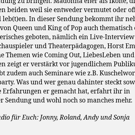
dung zu bringen. Madonna eher als Ikone, d
n beiden weil sie entweder vermutet oder of
 leb(t)en. In dieser Sendung bekommt ihr ne
von Queen und King of Pop auch thematisch
erisches geboten, nämlich ein Live-Interview
hauspieler und Theaterpädagogen, Horst Em
e Themen wie Coming Out, LiebesLeben und
n zeigt er verstärkt vor jugendlichem Publi
bt zudem auch Seminare wie z.B. Kuschelwo
party. Was und wer genau dahinter steckt sow
 Erfahrungen er gemacht hat, erfahrt ihr in
r Sendung und wohl noch so manches mehr.
dio für Euch: Jonny, Roland, Andy und Sonja