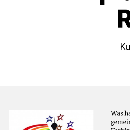
R
Ku
Was h
gemein