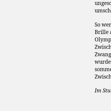
ungesc
umsch
So wer
Brille
Olympi
Zwisch
Zwangs
wurde.
sommer
Zwisc
Im Stu