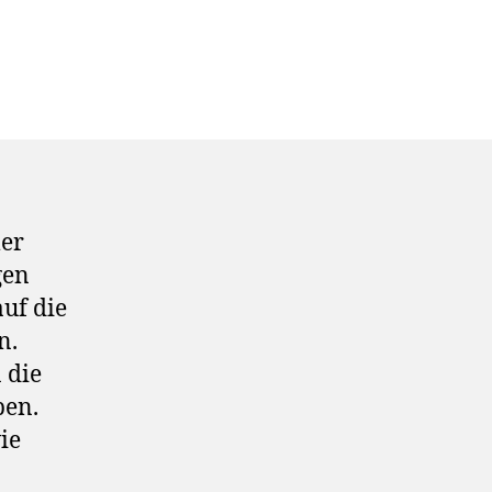
mer
gen
auf die
n.
 die
ben.
ie