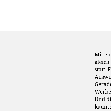
Mit ei
gleich
statt.
Auswüc
Gerade
Werbew
Und di
kaum z