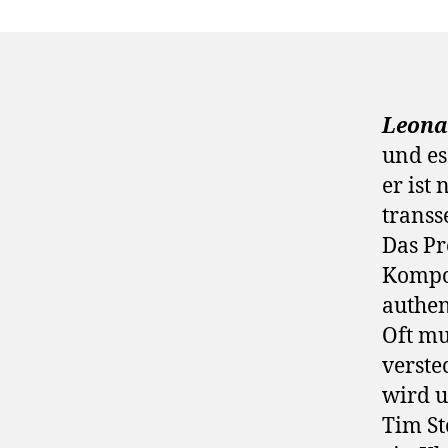
Leona
und es
er ist
transs
Das Pr
Kompon
authen
Oft mu
verstec
wird u
Tim Sto