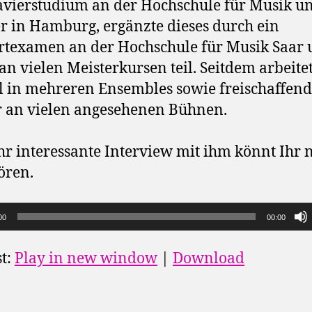
avierstudium an der Hochschule für Musik u
r in Hamburg, ergänzte dieses durch ein
texamen an der Hochschule für Musik Saar
n vielen Meisterkursen teil. Seitdem arbeitet
 in mehreren Ensembles sowie freischaffend
 an vielen angesehenen Bühnen.
hr interessante Interview mit ihm könnt Ihr 
ören.
00
00:00
t:
Play in new window
|
Download