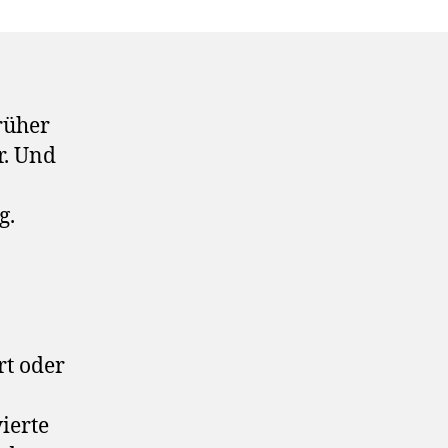
rüher
r. Und
g.
n
rt oder
vierte