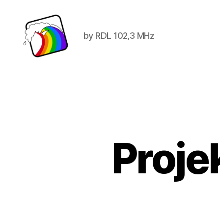
by RDL 102,3 MHz
Schwule
Welle
Proje