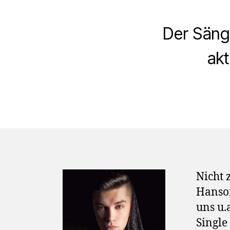
Der Sänge
akt
Nicht 
Hanson
uns u.
Single