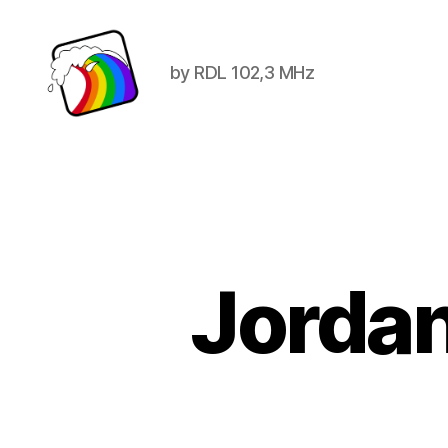
by RDL 102,3 MHz
Schwule
Welle
Jordan