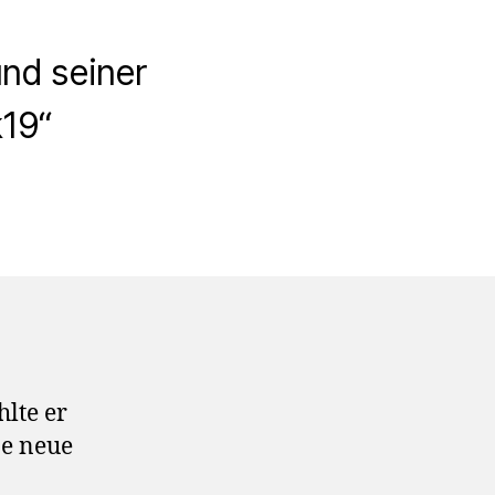
und seiner
k19“
hlte er
ne neue