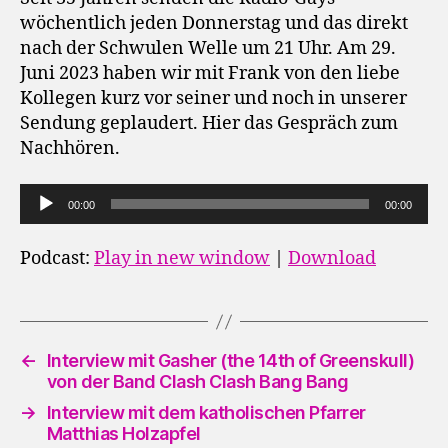
wöchentlich jeden Donnerstag und das direkt
nach der Schwulen Welle um 21 Uhr. Am 29.
Juni 2023 haben wir mit Frank von den liebe
Kollegen kurz vor seiner und noch in unserer
Sendung geplaudert. Hier das Gespräch zum
Nachhören.
A
00:00
00:00
u
d
Podcast:
Play in new window
|
Download
i
o
-
P
←
Interview mit Gasher (the 14th of Greenskull)
von der Band Clash Clash Bang Bang
l
a
→
Interview mit dem katholischen Pfarrer
Matthias Holzapfel
y