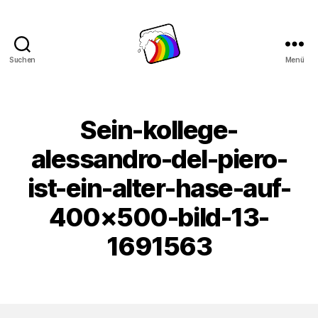
Suchen
Menü
Schwule
Welle
Sein-kollege-
alessandro-del-piero-
ist-ein-alter-hase-auf-
400×500-bild-13-
1691563