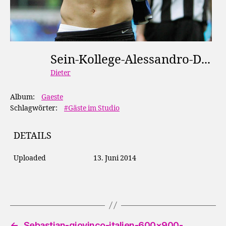
Sein-Kollege-Alessandro-Del-Piero-Ist-Ein-Alter-Hase-Auf-400x500-Bild-13-1691563
Dieter
Album:
Gaeste
Schlagwörter:
#Gäste im Studio
DETAILS
Uploaded
13. Juni 2014
←
Sebastian-giovinco-italien-600×900-