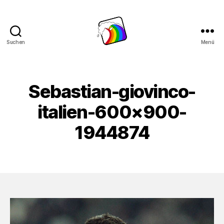
Suchen
Menü
Schwule
Welle
Sebastian-giovinco-
italien-600×900-
1944874