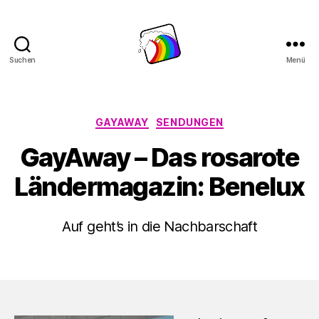
Suchen
Menü
Schwule
Welle
Kategorien
GAYAWAY
SENDUNGEN
GayAway – Das rosarote
Länder­magazin: Benelux
Auf geht’s in die Nachbarschaft