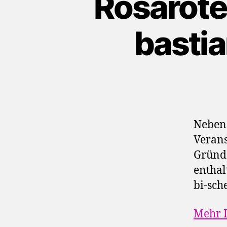
Rosarote
bastia
Neben
Verans
Gründe
enthal
bi-sch
Mehr I