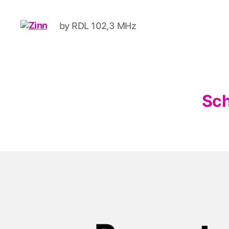
by RDL 102,3 MHz
Schwule
Welle
Sch