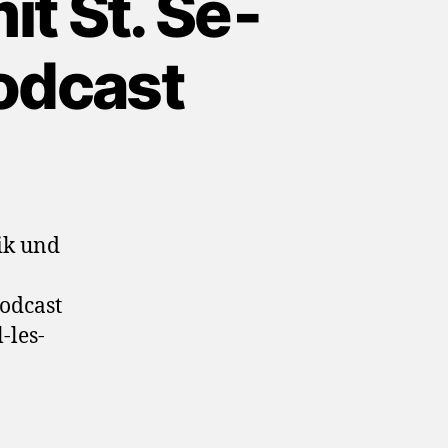
t St. Se­
Podcast
ik und
odcast
-les-