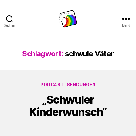
Suchen
Menü
Schwule
Welle
Schlagwort:
schwule Väter
Kategorien
PODCAST
SENDUNGEN
„Schwuler
Kinderwunsch“