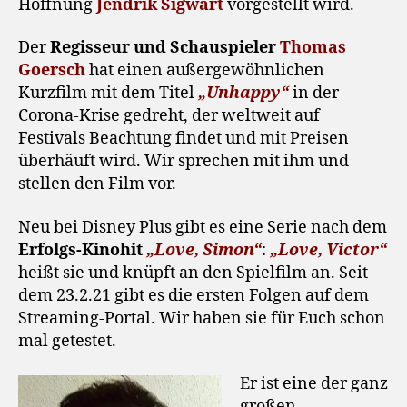
Hoffnung
Jendrik Sigwart
vorgestellt wird.
Der
Regisseur und Schauspieler
Thomas
Goersch
hat einen außergewöhnlichen
Kurzfilm mit dem Titel
„Unhappy“
in der
Corona-Krise gedreht, der weltweit auf
Festivals Beachtung findet und mit Preisen
überhäuft wird. Wir sprechen mit ihm und
stellen den Film vor.
Neu bei Disney Plus gibt es eine Serie nach dem
Erfolgs-Kinohit
„Love, Simon“
:
„Love, Victor“
heißt sie und knüpft an den Spielfilm an. Seit
dem 23.2.21 gibt es die ersten Folgen auf dem
Streaming-Portal. Wir haben sie für Euch schon
mal getestet.
Er ist eine der ganz
großen