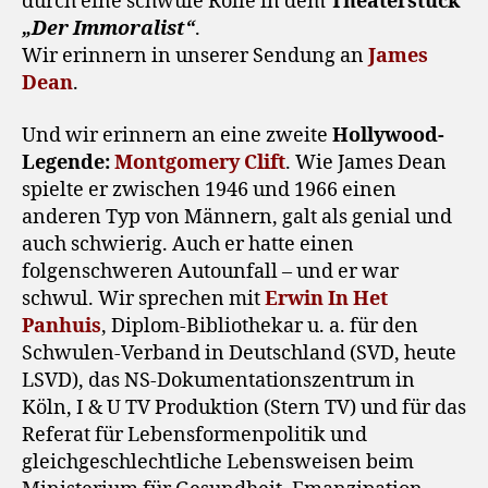
durch eine schwule Rolle in dem
Theaterstück
„Der Immoralist“
.
Wir erinnern in unserer Sendung an
James
Dean
.
Und wir erinnern an eine zweite
Hollywood-
Legende:
Montgomery Clift
. Wie James Dean
spielte er zwischen 1946 und 1966 einen
anderen Typ von Männern, galt als genial und
auch schwierig. Auch er hatte einen
folgenschweren Autounfall – und er war
schwul. Wir sprechen mit
Erwin In Het
Panhuis
, Diplom-Bibliothekar u. a. für den
Schwulen-Verband in Deutschland (SVD, heute
LSVD), das NS-Dokumentationszentrum in
Köln, I & U TV Produktion (Stern TV) und für das
Referat für Lebensformenpolitik und
gleichgeschlechtliche Lebensweisen beim