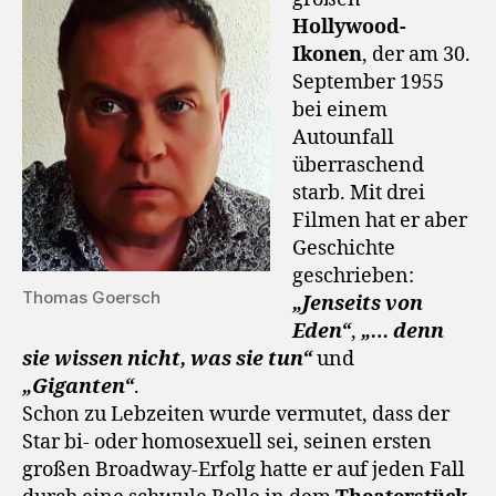
Hollywood-
Ikonen
, der am 30.
September 1955
bei einem
Autounfall
überraschend
starb. Mit drei
Filmen hat er aber
Geschichte
geschrieben:
Thomas Goersch
„Jenseits von
Eden“
,
„… denn
sie wissen nicht, was sie tun“
und
„Giganten“
.
Schon zu Lebzeiten wurde vermutet, dass der
Star bi- oder homosexuell sei, seinen ersten
großen Broadway-Erfolg hatte er auf jeden Fall