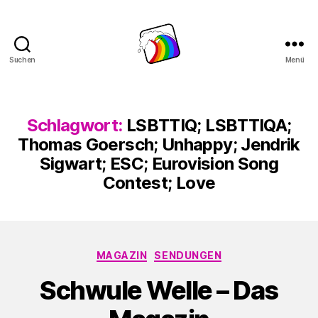
Suchen
Menü
Schwule
Welle
Schlagwort:
LSBTTIQ; LSBTTIQA;
Thomas Goersch; Unhappy; Jendrik
Sigwart; ESC; Eurovision Song
Contest; Love
Kategorien
MAGAZIN
SENDUNGEN
Schwule Welle – Das