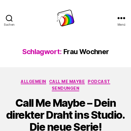
Suchen
Menü
Schwule
Welle
Schlagwort:
Frau Wochner
Kategorien
ALLGEMEIN
CALL ME MAYBE
PODCAST
SENDUNGEN
Call Me Maybe – Dein
direkter Draht ins Studio.
Die neue Serie!