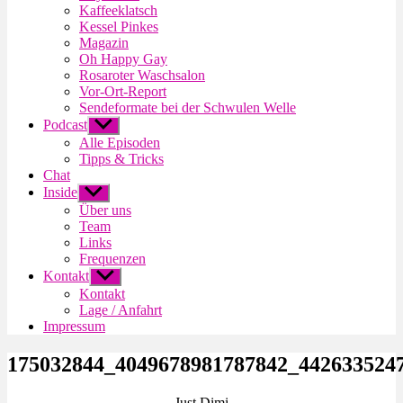
Kaffeeklatsch
Kessel Pinkes
Magazin
Oh Happy Gay
Rosaroter Waschsalon
Vor-Ort-Report
Sendeformate bei der Schwulen Welle
Podcast
Untermenü
anzeigen
Alle Episoden
Tipps & Tricks
Chat
Inside
Untermenü
anzeigen
Über uns
Team
Links
Frequenzen
Kontakt
Untermenü
anzeigen
Kontakt
Lage / Anfahrt
Impressum
175032844_4049678981787842_442633524
Just Dimi