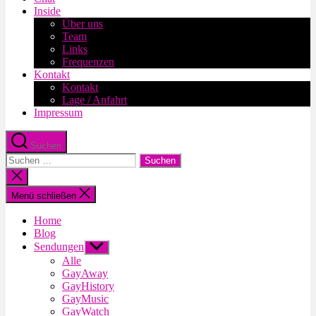
Inside
Über uns
Team
Links
Frequenzen
Kontakt
Kontakt
Lage / Anfahrt
Impressum
Suchen
Suche
nach:
Suche
schließen
Menü schließen
Home
Blog
Sendungen
Untermenü
anzeigen
Alle
GayAway
GayHistory
GayMusic
GayWatch