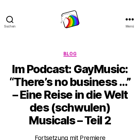
Suchen
Menü
Schwule
Welle
Kategorien
BLOG
Im Podcast: GayMusic:
“There’s no business …”
– Eine Reise in die Welt
des (schwulen)
Musicals – Teil 2
Fortsetzung mit Premiere