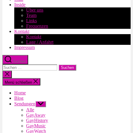
Inside
Über uns
Team
Links
Frequenzen
Kontakt
Kontakt
Lage / Anfahrt
Impressum
Suchen
Suche
nach:
Suche
schließen
Menü schließen
Home
Blog
Sendungen
Untermenü
anzeigen
Alle
GayAway
GayHistory
GayMusic
GayWatch