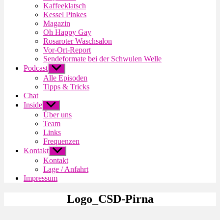
Kaffeeklatsch
Kessel Pinkes
Magazin
Oh Happy Gay
Rosaroter Waschsalon
Vor-Ort-Report
Sendeformate bei der Schwulen Welle
Podcast
Untermenü
anzeigen
Alle Episoden
Tipps & Tricks
Chat
Inside
Untermenü
anzeigen
Über uns
Team
Links
Frequenzen
Kontakt
Untermenü
anzeigen
Kontakt
Lage / Anfahrt
Impressum
Logo_CSD-Pirna