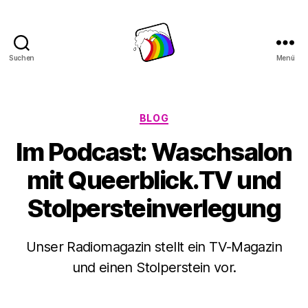
Suchen
Menü
Schwule
Welle
Kategorien
BLOG
Im Podcast: Waschsalon
mit Queer­blick.TV und
Stolper­stein­verle­gung
Unser Radiomagazin stellt ein TV-Magazin
und einen Stolperstein vor.