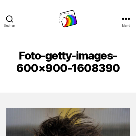
Suchen
Menü
Schwule
Welle
Foto-getty-images-
600×900-1608390