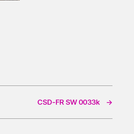
CSD-FR SW 0033k
→