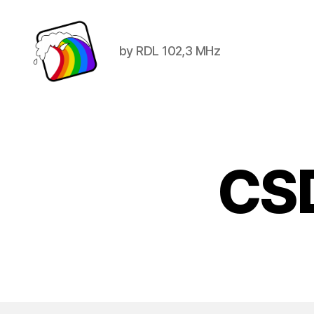
by RDL 102,3 MHz
Schwule
Welle
CS