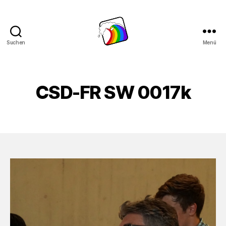
Suchen
Menü
Schwule
Welle
CSD-FR SW 0017k