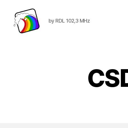
by RDL 102,3 MHz
Schwule
Welle
CS