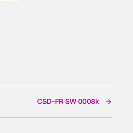
CSD-FR SW 0008k
→