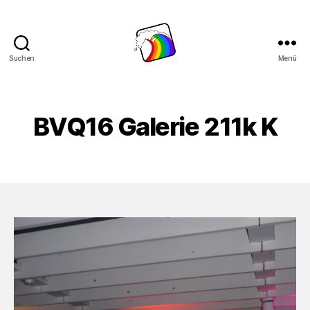
Suchen
Menü
Schwule
Welle
BVQ16 Galerie 211k K