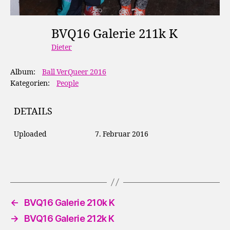
BVQ16 Galerie 211k K
Dieter
Album:
Ball VerQueer 2016
Kategorien:
People
DETAILS
Uploaded
7. Februar 2016
←
BVQ16 Galerie 210k K
→
BVQ16 Galerie 212k K