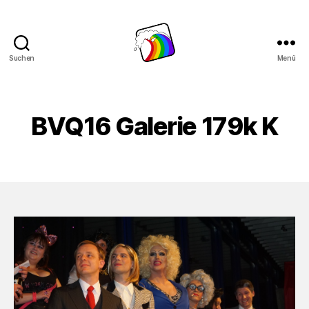
Suchen
Menü
Schwule
Welle
BVQ16 Galerie 179k K