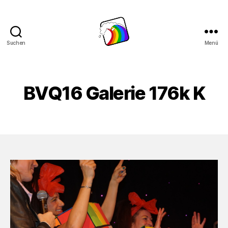
Suchen
Menü
Schwule
Welle
BVQ16 Galerie 176k K