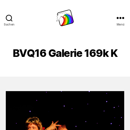
Suchen
Menü
Schwule
Welle
BVQ16 Galerie 169k K