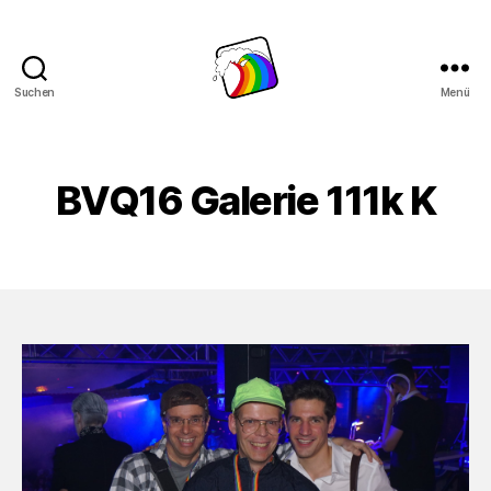
Suchen
Menü
Schwule
Welle
BVQ16 Galerie 111k K