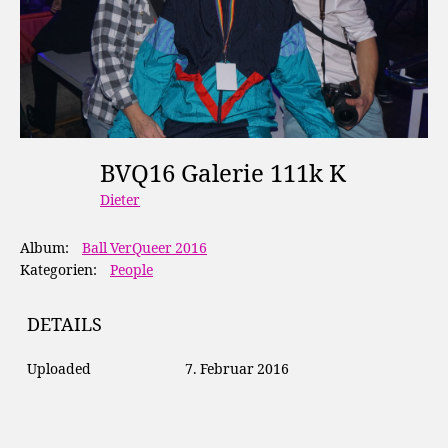
BVQ16 Galerie 111k K
Dieter
Album:
Ball VerQueer 2016
Kategorien:
People
DETAILS
Uploaded
7. Februar 2016