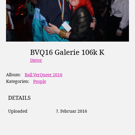
BVQ16 Galerie 106k K
Dieter
Album:
Ball VerQueer 2016
Kategorien:
People
DETAILS
Uploaded
7. Februar 2016