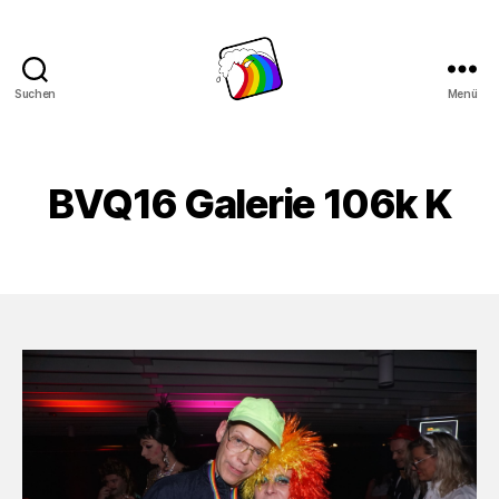
Suchen
Menü
Schwule
Welle
BVQ16 Galerie 106k K