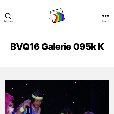
Suchen
Menü
Schwule
Welle
BVQ16 Galerie 095k K