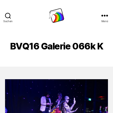
Suchen
Menü
Schwule
Welle
BVQ16 Galerie 066k K