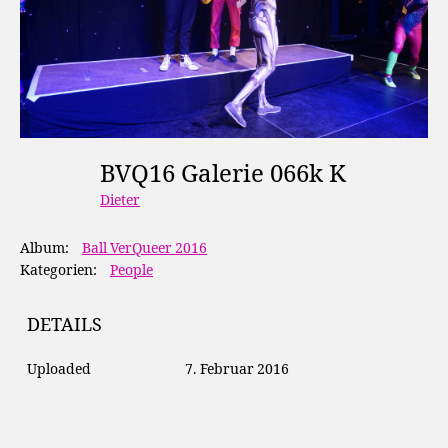
BVQ16 Galerie 066k K
Dieter
Album:
Ball VerQueer 2016
Kategorien:
People
DETAILS
Uploaded
7. Februar 2016