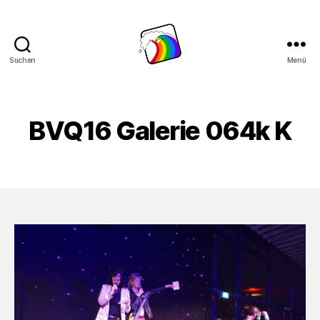
Suchen
Menü
Schwule
Welle
BVQ16 Galerie 064k K