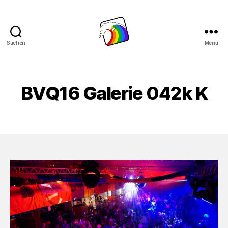
Suchen
Menü
Schwule
Welle
BVQ16 Galerie 042k K