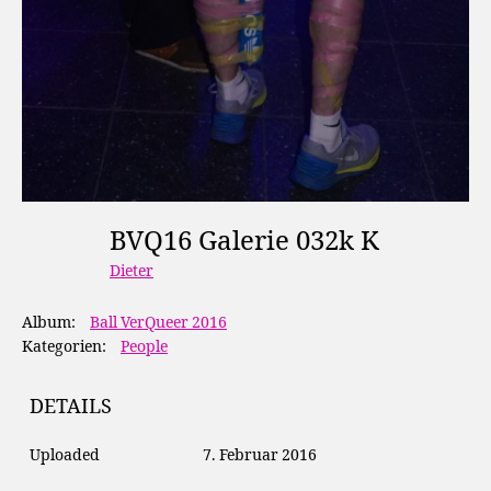
BVQ16 Galerie 032k K
Dieter
Album:
Ball VerQueer 2016
Kategorien:
People
DETAILS
Uploaded
7. Februar 2016