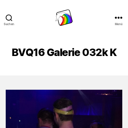
Suchen
Menü
Schwule
Welle
BVQ16 Galerie 032k K