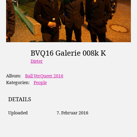
BVQ16 Galerie 008k K
Dieter
Album:
Ball VerQueer 2016
Kategorien:
People
DETAILS
Uploaded
7. Februar 2016