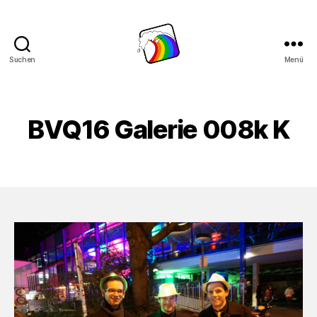
Suchen
Menü
Schwule
Welle
BVQ16 Galerie 008k K