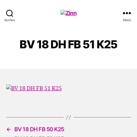
Schwule
Suchen
Menü
Welle
BV 18 DH FB 51 K25
←
BV 18 DH FB 50 K25