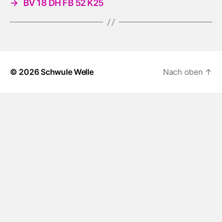
→
BV 18 DH FB 52 K25
© 2026
Schwule Welle
Nach oben
↑